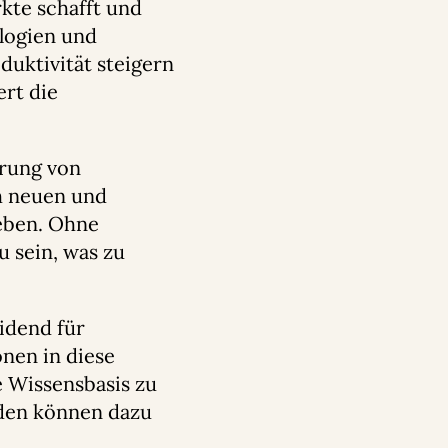
kte schafft und
logien und
uktivität steigern
rt die
erung von
h neuen und
eben. Ohne
 sein, was zu
idend für
onen in diese
 Wissensbasis zu
rden können dazu