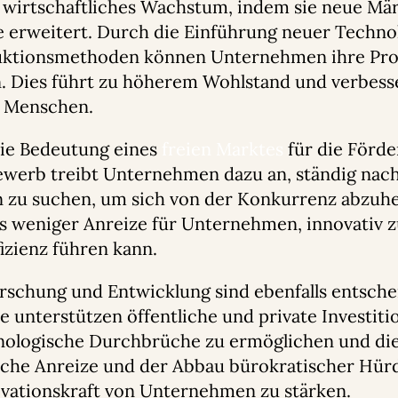
 wirtschaftliches Wachstum, indem sie neue Mär
 erweitert. Durch die Einführung neuer Techno
duktionsmethoden können Unternehmen ihre Prod
. Dies führt zu höherem Wohlstand und verbesse
r Menschen.
ie Bedeutung eines
freien Marktes
für die Förd
ewerb treibt Unternehmen dazu an, ständig nac
 zu suchen, um sich von der Konkurrenz abzuh
 weniger Anreize für Unternehmen, innovativ zu
fizienz führen kann.
orschung und Entwicklung sind ebenfalls entsche
e unterstützen öffentliche und private Investiti
nologische Durchbrüche zu ermöglichen und die
liche Anreize und der Abbau bürokratischer Hü
ovationskraft von Unternehmen zu stärken.