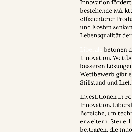
Innovation fördert
bestehende Märkte
effizienterer Pro
und Kosten senken
Lebensqualität de
Liberale
betonen d
Innovation. Wettb
besseren Lösungen
Wettbewerb gibt es
Stillstand und Inef
Investitionen in F
Innovation. Liberal
Bereiche, um tech
erweitern. Steuer
beitragen, die Inn