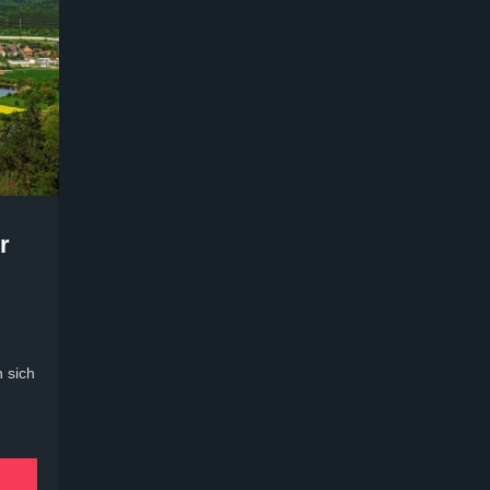
r
n sich