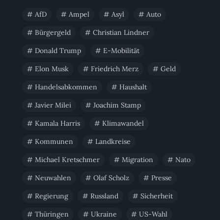
AfD
Ampel
Asyl
Auto
Bürgergeld
Christian Lindner
Donald Trump
E-Mobilität
Elon Musk
Friedrich Merz
Geld
Handelsabkommen
Haushalt
Javier Milei
Joachim Stamp
Kamala Harris
Klimawandel
Kommunen
Landkreise
Michael Kretschmer
Migration
Nato
Neuwahlen
Olaf Scholz
Presse
Regierung
Russland
Sicherheit
Thüringen
Ukraine
US-Wahl