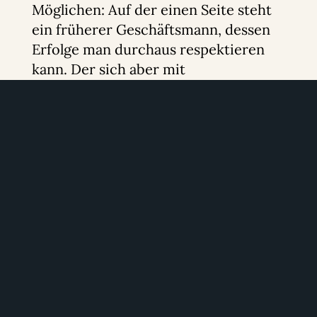
Möglichen: Auf der einen Seite steht
ein früherer Geschäftsmann, dessen
Erfolge man durchaus respektieren
kann. Der sich aber mit
zunehmendem Alter offenbar zu
einem gefährlichen Populisten
entwickelt hat. Wenn er Präsident
würde und ich in den USA ein
Unternehmen hätte, müsste ich jeden
Morgen nervös in meine Mails
schauen: Entweder erwarten mich
Steuererleichterungen oder ein
Bürgerkrieg.
Auf der anderen Seite steht eine
Politikerin, die mich zwar nicht von