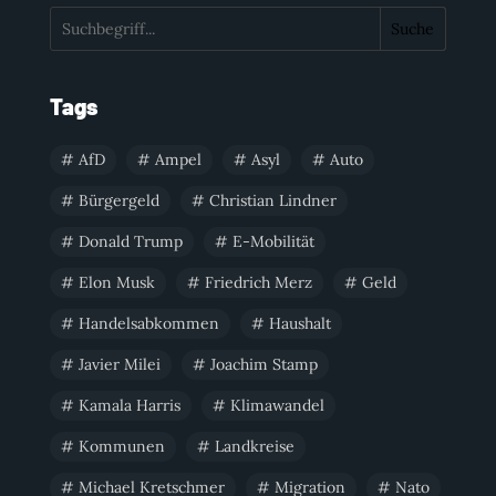
Suche
Tags
AfD
Ampel
Asyl
Auto
Bürgergeld
Christian Lindner
Donald Trump
E-Mobilität
Elon Musk
Friedrich Merz
Geld
Handelsabkommen
Haushalt
Javier Milei
Joachim Stamp
Kamala Harris
Klimawandel
Kommunen
Landkreise
Michael Kretschmer
Migration
Nato