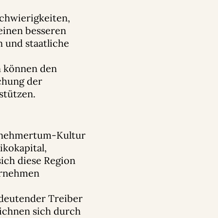
Schwierigkeiten,
 einen besseren
 und staatliche
n können den
achung der
stützen.
ternehmertum-Kultur
ikokapital,
sich diese Region
ernehmen
bedeutender Treiber
eichnen sich durch