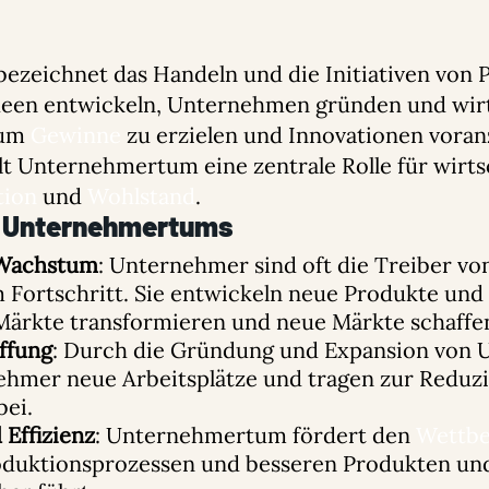
zeichnet das Handeln und die Initiativen von P
deen entwickeln, Unternehmen gründen und wirt
 um
Gewinne
zu erzielen und Innovationen voran
lt Unternehmertum eine zentrale Rolle für wirts
tion
und
Wohlstand
.
 Unternehmertums
 Wachstum
: Unternehmer sind oft die Treiber vo
Fortschritt. Sie entwickeln neue Produkte und 
Märkte transformieren und neue Märkte schaffe
ffung
: Durch die Gründung und Expansion von
ehmer neue Arbeitsplätze und tragen zur Reduz
bei.
Effizienz
: Unternehmertum fördert den
Wettb
duktionsprozessen und besseren Produkten und