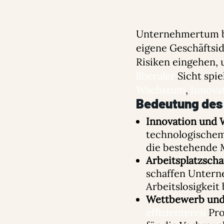
Unternehmertum be
eigene Geschäftsi
Risiken eingehen,
liberaler
Sicht spie
Wachstum
,
Innova
Bedeutung des
Innovation und
technologischem 
die bestehende 
Arbeitsplatzscha
schaffen Untern
Arbeitslosigkeit 
Wettbewerb und 
effizienteren
Pro