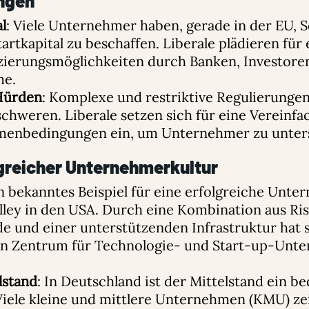
ngen
l
: Viele Unternehmer haben, gerade in der EU, 
artkapital zu beschaffen. Liberale plädieren für
zierungsmöglichkeiten durch Banken, Investoren
me.
Hürden
: Komplexe und restriktive Regulierunge
schweren. Liberale setzen sich für eine Vereinf
menbedingungen ein, um Unternehmer zu unter
lgreicher Unternehmerkultur
in bekanntes Beispiel für eine erfolgreiche Un
Valley in den USA. Durch eine Kombination aus Ris
e und einer unterstützenden Infrastruktur hat 
en Zentrum für Technologie- und Start-up-Unt
lstand
: In Deutschland ist der Mittelstand ein 
 Viele kleine und mittlere Unternehmen (KMU) z