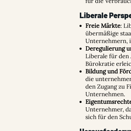
für die Verbrauc
Liberale Persp
Freie Märkte
: L
übermäßige staat
Unternehmern, i
Deregulierung u
Liberale für de
Bürokratie erle
Bildung und För
die unternehmer
den Zugang zu F
Unternehmen.
Eigentumsrecht
Unternehmer, da 
sich für den Sch