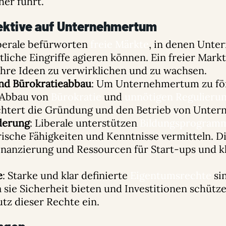
her führt.
ektive auf Unternehmertum
iberale befürworten
freie Märkte
, in denen Unt
liche Eingriffe agieren können. Ein freier Mark
hre Ideen zu verwirklichen und zu wachsen.
nd Bürokratieabbau
: Um Unternehmertum zu för
n Abbau von
Bürokratie
und
unnötigen Regulieru
ichtert die Gründung und den Betrieb von Unte
derung
: Liberale unterstützen
Bildungsprogram
ische Fähigkeiten und Kenntnisse vermitteln. D
inanzierung und Ressourcen für Start-ups und k
e
: Starke und klar definierte
Eigentumsrechte
sin
sie Sicherheit bieten und Investitionen schütze
utz dieser Rechte ein.