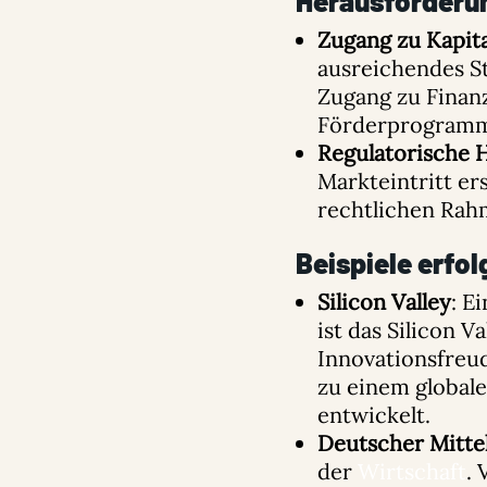
Herausforderu
Zugang zu Kapita
ausreichendes St
Zugang zu Finan
Förderprogram
Regulatorische 
Markteintritt er
rechtlichen Rah
Beispiele erfo
Silicon Valley
: E
ist das Silicon 
Innovationsfreud
zu einem global
entwickelt.
Deutscher Mitte
der
Wirtschaft
.