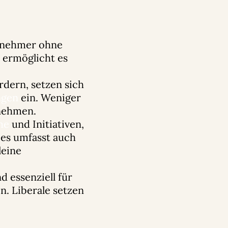
ernehmer ohne
t ermöglicht es
dern, setzen sich
ngen
ein. Weniger
rnehmen.
me
und Initiativen,
ies umfasst auch
leine
d essenziell für
n. Liberale setzen